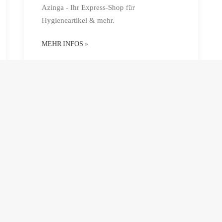
Azinga - Ihr Express-Shop für
Hygieneartikel & mehr.
MEHR INFOS
»
Kundenkonto
Jetzt registrieren und ab sofort viele Vorteile
nutzen: Bestell-Historie, Adressen pflegen,
Wunschliste anlegen und Produkte
kommentieren und bewerten.
MEHR INFOS
»
Azinga Service
Bei Fragen oder Feedback für uns, schreiben
Sie uns gerne eine E-Mail an