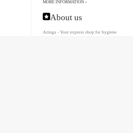
MORE INFORMATION
»
About us
Azinga - Your express shop for hygiene
products & more..
MORE INFORMATION
»
Create your Account
Create your account at Azinga.com and
make use of a lot of advantages: Order
history, manage your addresses, create
wishlists, rate and comment on products.
MORE INFORMATION
»